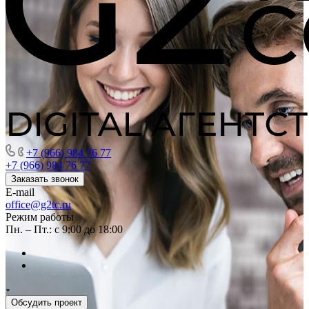
+7 (966) 984 76 77
+7 (966) 984 76 77
Заказать звонок
E-mail
office@g2tc.ru
Режим работы
Пн. – Пт.: с 9:00 до 18:00
Обсудить проект