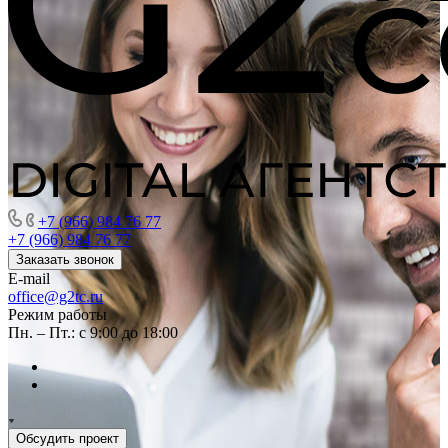
+7 (966) 984 76 77
+7 (966) 984 76 77
Заказать звонок
E-mail
office@g2tc.ru
Режим работы
Пн. – Пт.: с 9:00 до 18:00
Обсудить проект