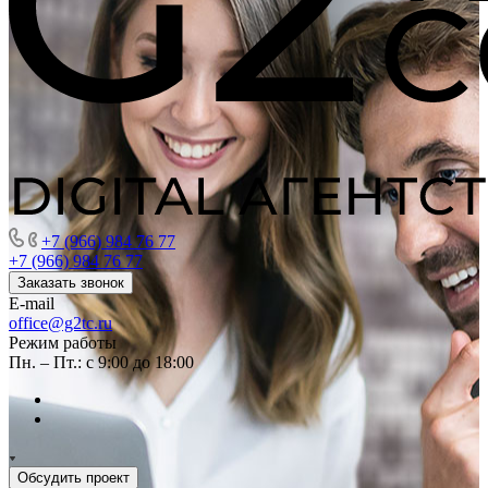
+7 (966) 984 76 77
+7 (966) 984 76 77
Заказать звонок
E-mail
office@g2tc.ru
Режим работы
Пн. – Пт.: с 9:00 до 18:00
Обсудить проект