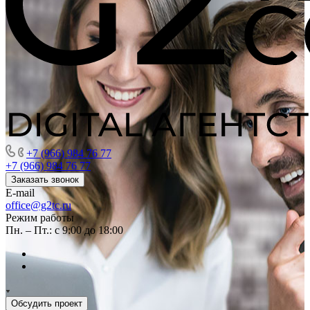
+7 (966) 984 76 77
+7 (966) 984 76 77
Заказать звонок
E-mail
office@g2tc.ru
Режим работы
Пн. – Пт.: с 9:00 до 18:00
Обсудить проект