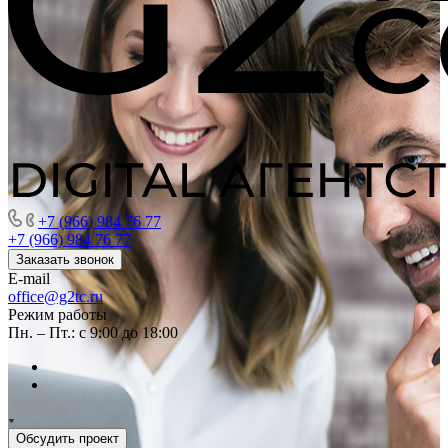
+7 (966) 984 76 77
+7 (966) 984 76 77
Заказать звонок
E-mail
office@g2tc.ru
Режим работы
Пн. – Пт.: с 9:00 до 18:00
Обсудить проект