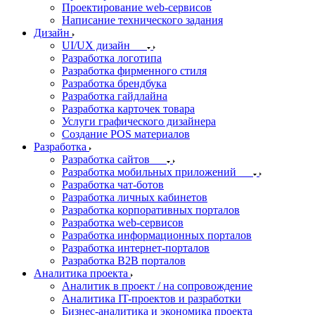
Проектирование web-сервисов
Написание технического задания
Дизайн
UI/UX дизайн
Разработка логотипа
Разработка фирменного стиля
Разработка брендбука
Разработка гайдлайна
Разработка карточек товара
Услуги графического дизайнера
Создание POS материалов
Разработка
Разработка сайтов
Разработка мобильных приложений
Разработка чат-ботов
Разработка личных кабинетов
Разработка корпоративных порталов
Разработка web-сервисов
Разработка информационных порталов
Разработка интернет-порталов
Разработка B2B порталов
Аналитика проекта
Аналитик в проект / на сопровождение
Аналитика IT-проектов и разработки
Бизнес-аналитика и экономика проекта