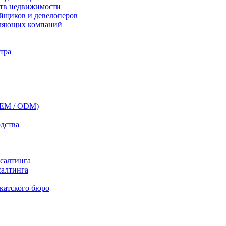
ств недвижимости
ойщиков и девелоперов
вляющих компаний
нтра
(OEM / ODM)
одства
нсалтинга
салтинга
окатского бюро