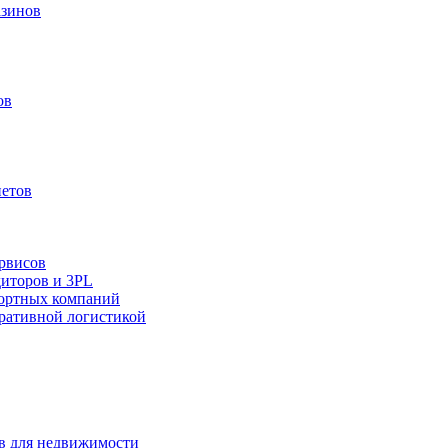
азинов
ов
нетов
ервисов
диторов и 3PL
портных компаний
оративной логистикой
ов для недвижимости