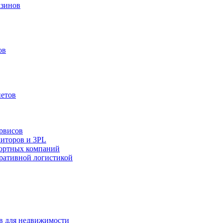
азинов
ов
нетов
ервисов
диторов и 3PL
портных компаний
оративной логистикой
ов для недвижимости