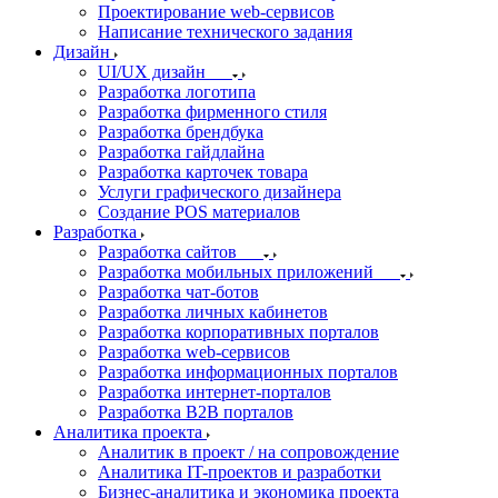
Проектирование web-сервисов
Написание технического задания
Дизайн
UI/UX дизайн
Разработка логотипа
Разработка фирменного стиля
Разработка брендбука
Разработка гайдлайна
Разработка карточек товара
Услуги графического дизайнера
Создание POS материалов
Разработка
Разработка сайтов
Разработка мобильных приложений
Разработка чат-ботов
Разработка личных кабинетов
Разработка корпоративных порталов
Разработка web-сервисов
Разработка информационных порталов
Разработка интернет-порталов
Разработка B2B порталов
Аналитика проекта
Аналитик в проект / на сопровождение
Аналитика IT-проектов и разработки
Бизнес-аналитика и экономика проекта