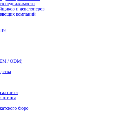
ств недвижимости
ойщиков и девелоперов
вляющих компаний
нтра
(OEM / ODM)
одства
нсалтинга
салтинга
окатского бюро