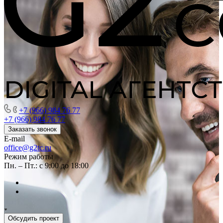
+7 (966) 984 76 77
+7 (966) 984 76 77
Заказать звонок
E-mail
office@g2tc.ru
Режим работы
Пн. – Пт.: с 9:00 до 18:00
Обсудить проект