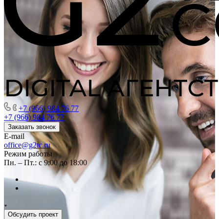
+7 (966) 984 76 77
+7 (966) 984 76 77
Заказать звонок
E-mail
office@g2tc.ru
Режим работы
Пн. – Пт.: с 9:00 до 18:00
Обсудить проект