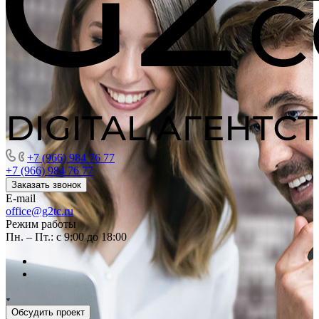
+7 (966) 984 76 77
+7 (966) 984 76 77
Заказать звонок
E-mail
office@g2tc.ru
Режим работы
Пн. – Пт.: с 9:00 до 18:00
Обсудить проект