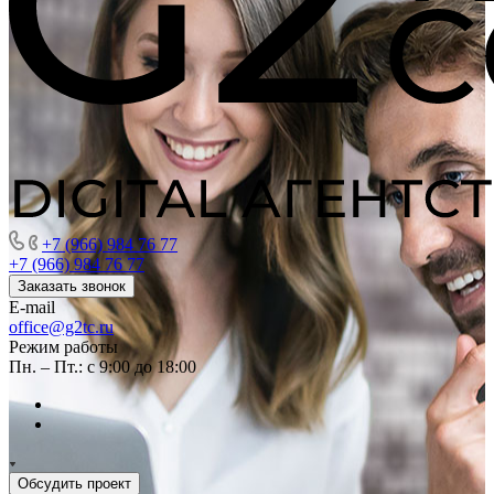
+7 (966) 984 76 77
+7 (966) 984 76 77
Заказать звонок
E-mail
office@g2tc.ru
Режим работы
Пн. – Пт.: с 9:00 до 18:00
Обсудить проект