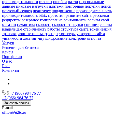
производительности
отзывы
ошибки
патчи
персональные
данные
пиковые нагрузки
платежи
повторные покупки
поиск
почтовый сервер
практичес
продвижение
производительность
производительность bitrix
прототип
развитие сайта
рассылки
редиректы
резервное копирование
рейт-лимиты
релизы
свой
магазин
семантика
скорость
скорость загрузки
сниппет
советы
владельцам
стабильность работы
структура сайта
токенизация
транзакционные письма
тренды
триггеры
ускорение сайта
уязвимости
хостинг
чпу
шифрование
электронная почта
Услуги
Решения для бизнеса
Кейсы
Портфолио
О нас
Блог
Контакты
+7 (966) 984 76 77
+7 (966) 984 76 77
Заказать звонок
E-mail
office@g2tc.ru