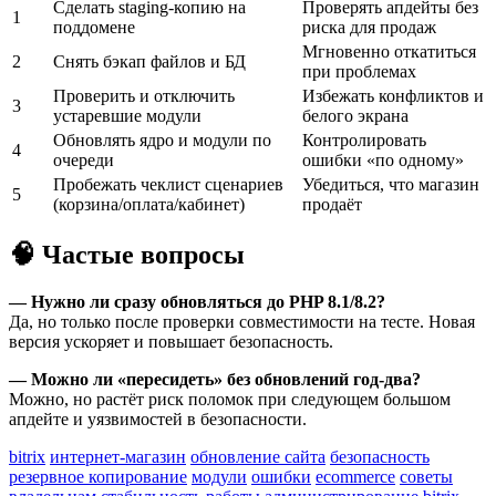
Сделать staging-копию на
Проверять апдейты без
1
поддомене
риска для продаж
Мгновенно откатиться
2
Снять бэкап файлов и БД
при проблемах
Проверить и отключить
Избежать конфликтов и
3
устаревшие модули
белого экрана
Обновлять ядро и модули по
Контролировать
4
очереди
ошибки «по одному»
Пробежать чеклист сценариев
Убедиться, что магазин
5
(корзина/оплата/кабинет)
продаёт
🧠 Частые вопросы
— Нужно ли сразу обновляться до PHP 8.1/8.2?
Да, но только после проверки совместимости на тесте. Новая
версия ускоряет и повышает безопасность.
— Можно ли «пересидеть» без обновлений год-два?
Можно, но растёт риск поломок при следующем большом
апдейте и уязвимостей в безопасности.
bitrix
интернет-магазин
обновление сайта
безопасность
резервное копирование
модули
ошибки
ecommerce
советы