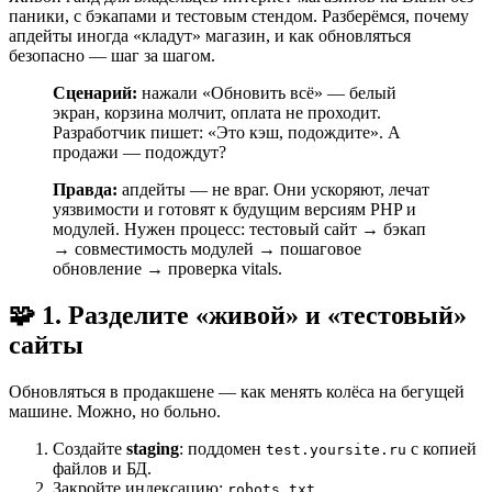
паники, с бэкапами и тестовым стендом. Разберёмся, почему
апдейты иногда «кладут» магазин, и как обновляться
безопасно — шаг за шагом.
Сценарий:
нажали «Обновить всё» — белый
экран, корзина молчит, оплата не проходит.
Разработчик пишет: «Это кэш, подождите». А
продажи — подождут?
Правда:
апдейты — не враг. Они ускоряют, лечат
уязвимости и готовят к будущим версиям PHP и
модулей. Нужен процесс: тестовый сайт → бэкап
→ совместимость модулей → пошаговое
обновление → проверка vitals.
🧩 1. Разделите «живой» и «тестовый»
сайты
Обновляться в продакшене — как менять колёса на бегущей
машине. Можно, но больно.
Создайте
staging
: поддомен
с копией
test.yoursite.ru
файлов и БД.
Закройте индексацию:
.
robots.txt