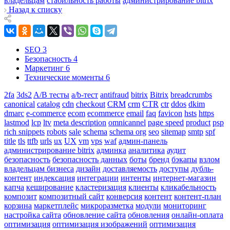
владельцам
стабильность работы
администрирование bitrix
Назад к списку
SEO
3
Безопасность
4
Маркетинг
6
Технические моменты
6
2fa
3ds2
A/B тесты
a/b-тест
antifraud
bitrix
Bitrix
breadcrumbs
canonical
catalog
cdn
checkout
CRM
crm
CTR
ctr
ddos
dkim
dmarc
e-commerce
ecom
ecommerce
email
faq
favicon
hsts
https
lastmod
lcp
ltv
meta description
omnicannel
page speed
product
psp
rich snippets
robots
sale
schema
schema org
seo
sitemap
smtp
spf
title
tls
ttfb
urls
ux
UX
vm
vps
waf
админ-панель
администрирование bitrix
админка
аналитика
аудит
безопасность
безопасность данных
боты
бренд
бэкапы
взлом
владельцам бизнеса
дизайн
доставляемость
доступы
дубль-
контент
индексация
интеграции
интенты
интернет-магазин
капча
кеширование
кластеризация
клиенты
кликабельность
композит
композитный сайт
конверсия
контент
контент-план
корзина
маркетплейс
микроразметка
модули
мониторинг
настройка сайта
обновление сайта
обновления
онлайн-оплата
оптимизация
оптимизация изображений
оптимизация