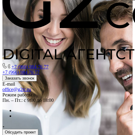
+7 (966) 984 76 77
+7 (966) 984 76 77
Заказать звонок
E-mail
office@g2tc.ru
Режим работы
Пн. – Пт.: с 9:00 до 18:00
Обсудить проект